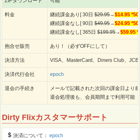
ZIPダウンロード
可能
料金
継続課金あり[ 30日
$29.95
→
$14.95 *5
継続課金なし[ 90日
$49.95
→
$24.95 *5
継続課金なし[ 365日
$199.95
→
$59.95 
抱合せ販売
あり！（必ずOFFにして）
決済方法
VISA、MasterCard、Diners Club、JCB
決済代行会社
epoch
退会の手続き
メールで記載された次回の課金日より前
退会処理後も、会員期間まで利用可能
Dirty Flixカスタマーサポート
決済について：
epoch