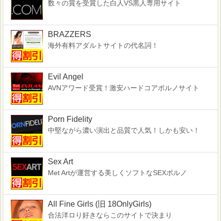
数々の賞を受賞した白人VS黒人専用サイト
BRAZZERS
海外有料アダルトサイトの代名詞！
Evil Angel
AVNアワード受賞！激安ハードコアポルノサイト
Porn Fidelity
中堅ながら濃い演出と品質で人気！しかも安い！
Sex Art
Met Artが運営する美しくソフトなSEXポルノ
All Fine Girls (旧 18OnlyGirls)
合法洋ロり好きならこのサイトで決まり