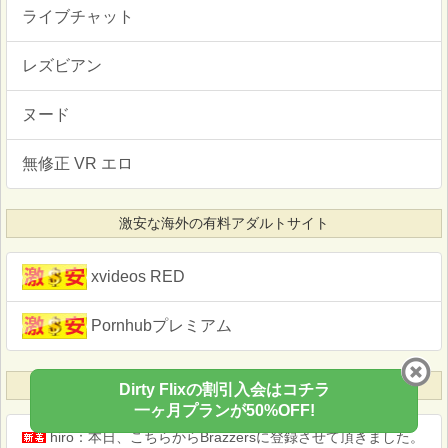
ライブチャット
レズビアン
ヌード
無修正 VR エロ
激安な海外の有料アダルトサイト
xvideos RED
Pornhubプレミアム
最近のコメント（総数：
11,796 件
）
Dirty Flixの割引入会はコチラ
一ヶ月プランが50%OFF!
hiro：本日、こちらからBrazzersに登録させて頂きました。