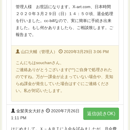
管理人様 お世話になります。X-art.com、日本時間
２０２０年３月２９日（日）１４：５０頃、退会処理
を行いました。cc-billなので、実に簡単に手続き出来
ました。もし何かありましたら、ご相談致します。ご
報告まで。
山口大輔（管理人）
2020年3月29日 3:06 PM
こんにちはsouchanさん、
ご連絡ありがとうございます(^^)ご自身で処理された
のですね。万が一課金が止まっていない場合や、見知
らぬ課金が発生していた場合はすぐにご連絡くださ
い。私が対応いたします。
金髪美女大好き
2020年7月26日
返信(続きOK)
1:11 PM
はじめまして。Ｘ－ＡＲＴに入会を試みましたが、月会費