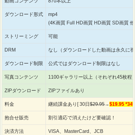
動画コンテンツ
870本以上
ダウンロード形式
mp4
(4K画質 Full HD画質 HD画質 SD画質 他
ストリーミング
可能
DRM
なし（ダウンロードした動画は永久に視
ダウンロード制限
公式ではダウンロード制限はなし
写真コンテンツ
1100ギャラリー以上（それぞれ45枚程
ZIPダウンロード
ZIPファイルあり
料金
継続課金あり[ 30日
$29.95
→
$19.95 *3
抱合せ販売
割引適応で消えたけど要確認！
決済方法
VISA、MasterCard、JCB