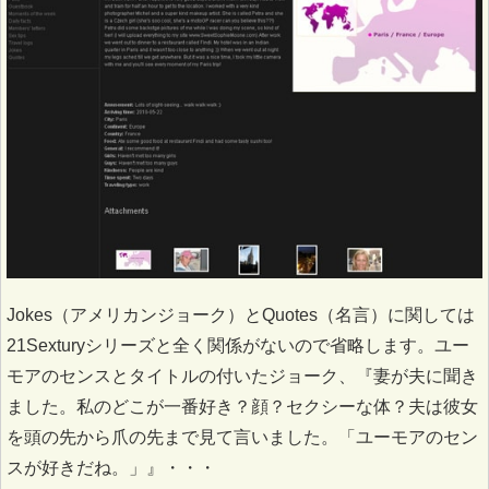
Jokes（アメリカンジョーク）とQuotes（名言）に関しては
21Sexturyシリーズと全く関係がないので省略します。ユー
モアのセンスとタイトルの付いたジョーク、『妻が夫に聞き
ました。私のどこが一番好き？顔？セクシーな体？夫は彼女
を頭の先から爪の先まで見て言いました。「ユーモアのセン
スが好きだね。」』・・・