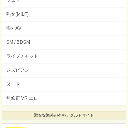
フェラ
熟女(MILF)
海外AV
SM / BDSM
ライブチャット
レズビアン
ヌード
無修正 VR エロ
激安な海外の有料アダルトサイト